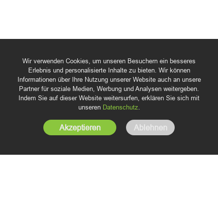
Wir verwenden Cookies, um unseren Besuchern ein besseres
Erlebnis und personalisierte Inhalte zu bieten. Wir können
Informationen über Ihre Nutzung unserer Website auch an unsere
Partner für soziale Medien, Werbung und Analysen weitergeben.
Indem Sie auf dieser Website weitersurfen, erklären Sie sich mit
unseren
Datenschutz
.
Akzeptieren
Ablehnen
Herunterladen